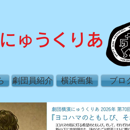
濱にゅうくりあ
ら
劇団員紹介
横浜画集
ブロ