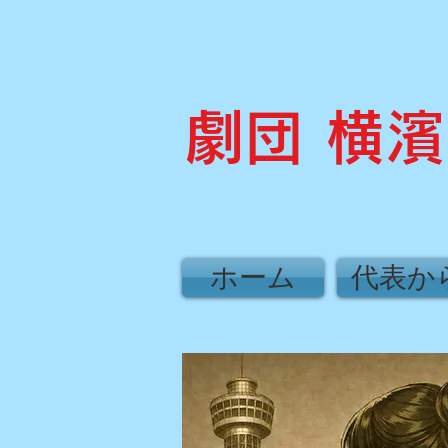
劇団 横
ホーム
代表か